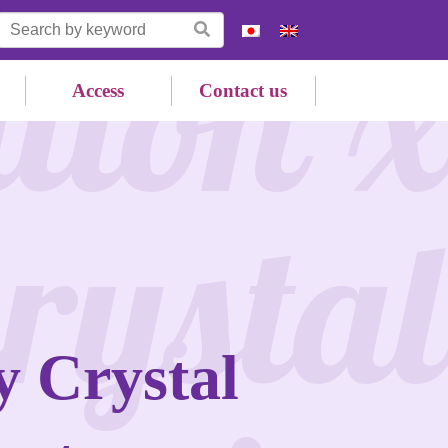
tion x
Access
Contact us
rystal
y Crystal