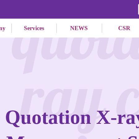
quota
ny
Services
NEWS
CSR
ray c
 Quotation X-ra