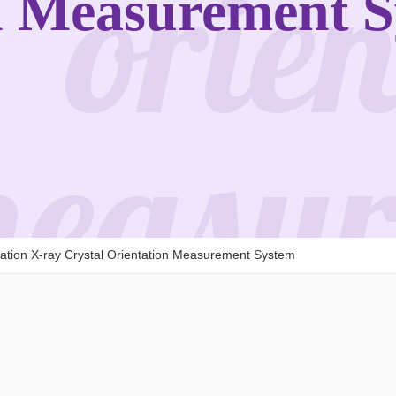
orie
n Measurement 
easur
ation X-ray Crystal Orientation Measurement System