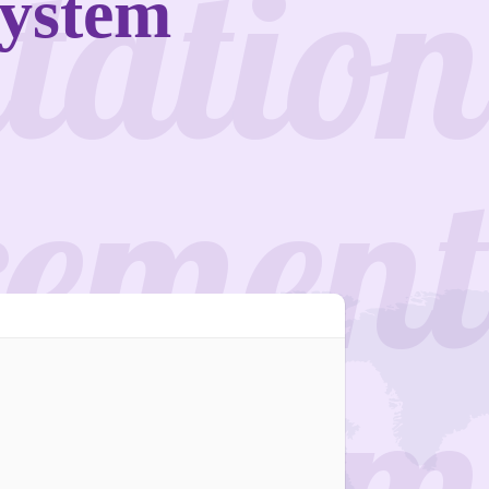
ntation
System
ement