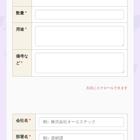
数量
用途
備考な
ど
会社名
部署名