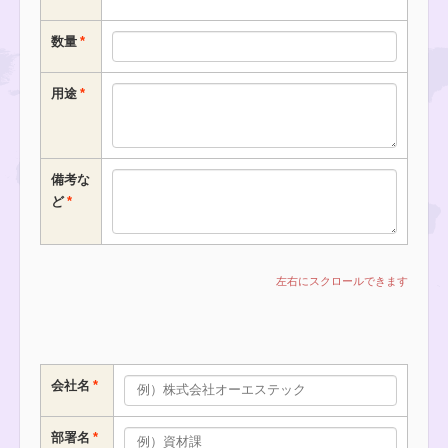
数量
用途
備考な
ど
会社名
部署名