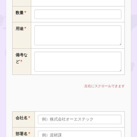
数量
用途
備考な
ど
会社名
部署名